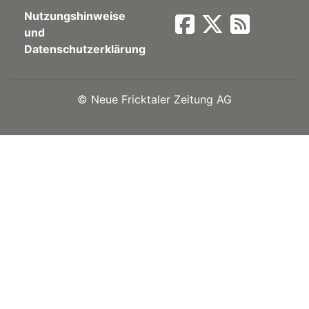
Nutzungshinweise
Newsletter
und
Datenschutzerklärung
rtseite
©
Neue Fricktaler Zeitung AG
kt
eräte
tsbeilage