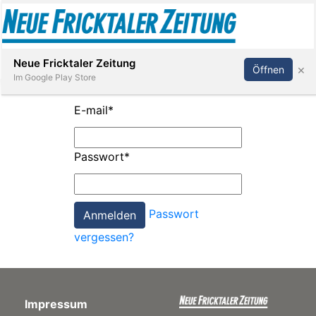
Abonnieren
Anmelden
Neue Fricktaler Zeitung
×
Öffnen
Im Google Play Store
E-mail
*
Immobilien
Passwort
*
anstaltungen
Passwort
Stellen
vergessen?
E-
Paper
Impressum
App