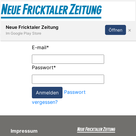
Abonnieren
Anmelden
Neue Fricktaler Zeitung
×
Öffnen
Im Google Play Store
E-mail
*
Immobilien
Passwort
*
anstaltungen
Passwort
Stellen
vergessen?
E-
Paper
Impressum
App