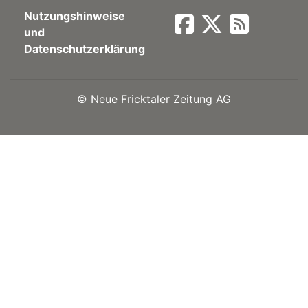
Nutzungshinweise
Newsletter
und
Datenschutzerklärung
rtseite
©
Neue Fricktaler Zeitung AG
kt
eräte
tsbeilage