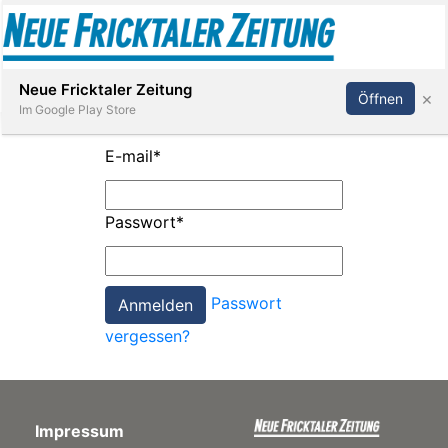
Abonnieren
Anmelden
Neue Fricktaler Zeitung
×
Öffnen
Im Google Play Store
E-mail
*
Immobilien
Passwort
*
anstaltungen
Passwort
Stellen
vergessen?
E-
Paper
Impressum
App