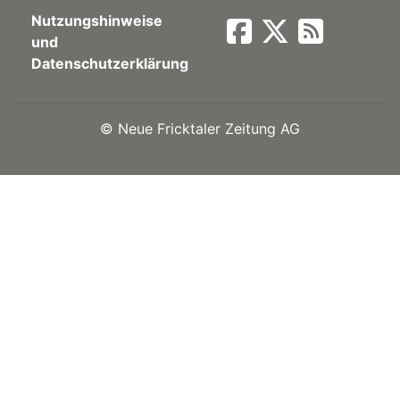
Nutzungshinweise
Newsletter
und
Datenschutzerklärung
rtseite
©
Neue Fricktaler Zeitung AG
kt
eräte
tsbeilage