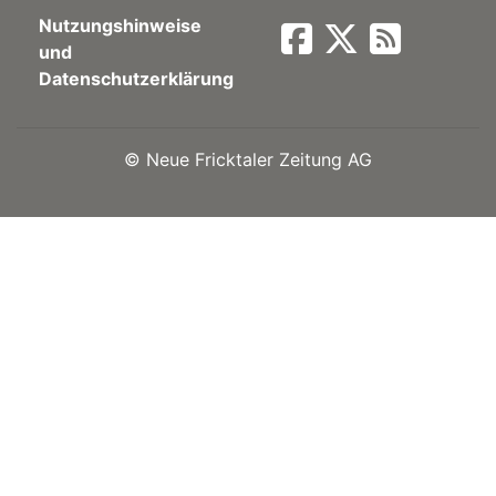
Nutzungshinweise
Newsletter
und
Datenschutzerklärung
rtseite
©
Neue Fricktaler Zeitung AG
kt
eräte
tsbeilage