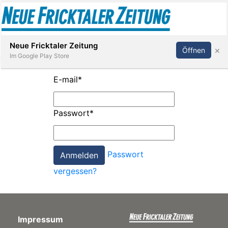
Abonnieren
Anmelden
Neue Fricktaler Zeitung
×
Öffnen
Im Google Play Store
E-mail
*
Immobilien
Passwort
*
anstaltungen
Passwort
Stellen
vergessen?
E-
Paper
Impressum
App