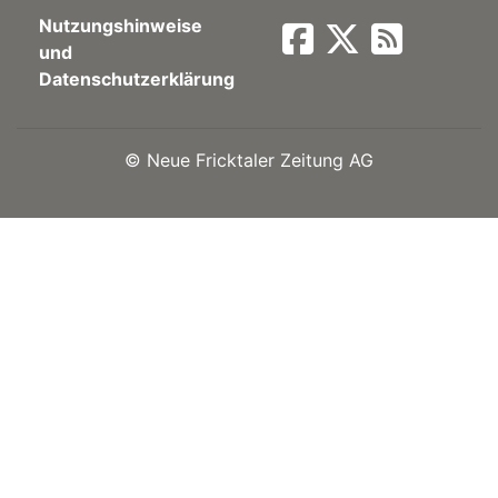
Nutzungshinweise
Newsletter
und
Datenschutzerklärung
rtseite
©
Neue Fricktaler Zeitung AG
kt
eräte
tsbeilage