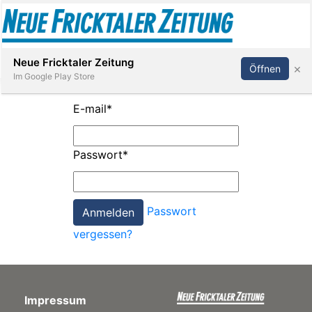
Abonnieren
Anmelden
Neue Fricktaler Zeitung
×
Öffnen
Im Google Play Store
E-mail
*
Immobilien
Passwort
*
anstaltungen
Passwort
Stellen
vergessen?
E-
Paper
Impressum
App