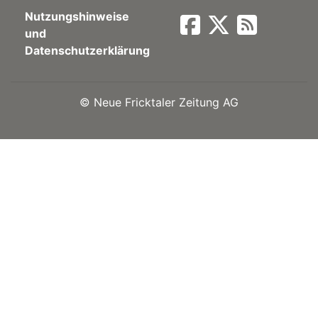
Nutzungshinweise
Newsletter
und
Datenschutzerklärung
rtseite
©
Neue Fricktaler Zeitung AG
kt
eräte
tsbeilage