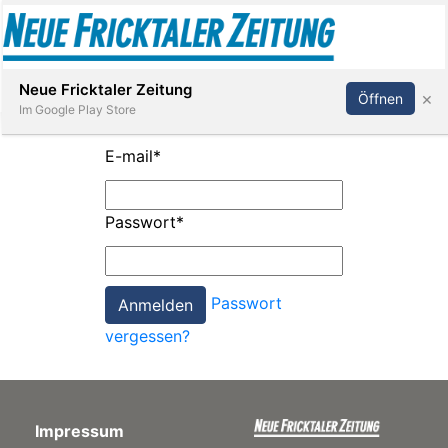
Abonnieren
Anmelden
Neue Fricktaler Zeitung
×
Öffnen
Im Google Play Store
E-mail
*
Immobilien
Passwort
*
anstaltungen
Passwort
Stellen
vergessen?
E-
Paper
Impressum
App