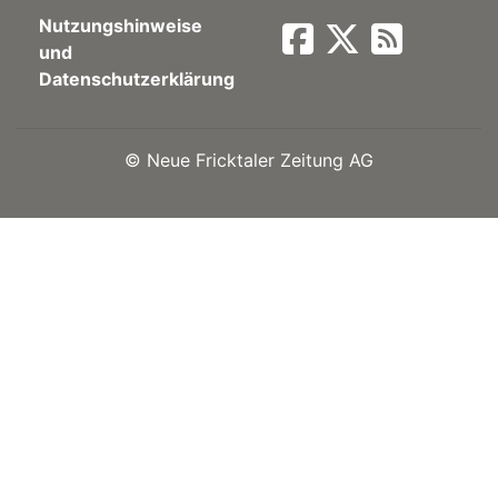
Nutzungshinweise
Newsletter
und
Datenschutzerklärung
rtseite
©
Neue Fricktaler Zeitung AG
kt
eräte
tsbeilage