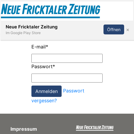
Abonnieren
Anmelden
Neue Fricktaler Zeitung
×
Öffnen
Im Google Play Store
E-mail
*
Immobilien
Passwort
*
anstaltungen
Passwort
Stellen
vergessen?
E-
Paper
Impressum
App