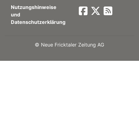
Nutzungshinweise
Newsletter
und
Datenschutzerklärung
rtseite
©
Neue Fricktaler Zeitung AG
kt
eräte
tsbeilage