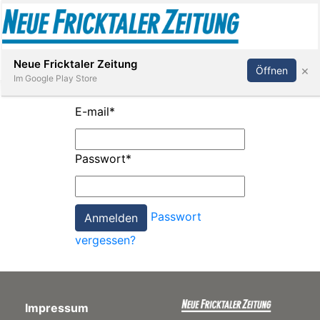
Abonnieren
Anmelden
Neue Fricktaler Zeitung
×
Öffnen
Im Google Play Store
E-mail
*
Immobilien
Passwort
*
anstaltungen
Passwort
Stellen
vergessen?
E-
Paper
Impressum
App