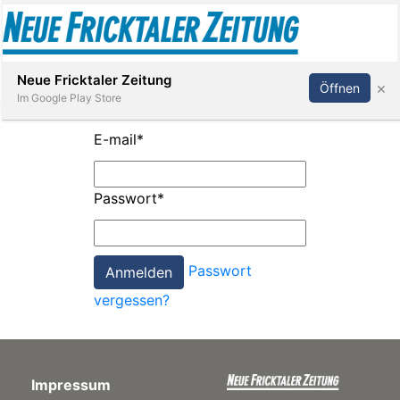
Abonnieren
Anmelden
Neue Fricktaler Zeitung
×
Öffnen
Im Google Play Store
E-mail
*
Immobilien
Passwort
*
anstaltungen
Passwort
Stellen
vergessen?
E-
Paper
Impressum
App