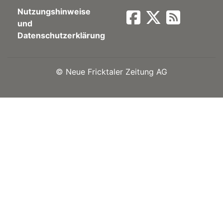
Nutzungshinweise
Newsletter
und
Datenschutzerklärung
rtseite
©
Neue Fricktaler Zeitung AG
kt
eräte
tsbeilage