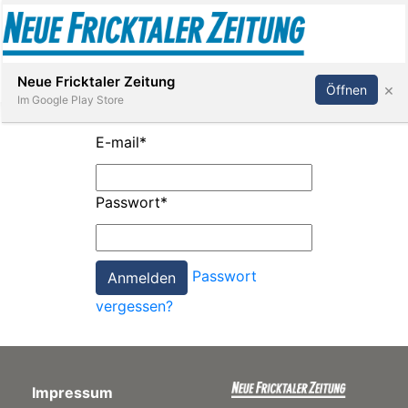
Abonnieren
Anmelden
Neue Fricktaler Zeitung
×
Öffnen
Im Google Play Store
E-mail
*
Immobilien
Passwort
*
anstaltungen
Passwort
Stellen
vergessen?
E-
Paper
Impressum
App