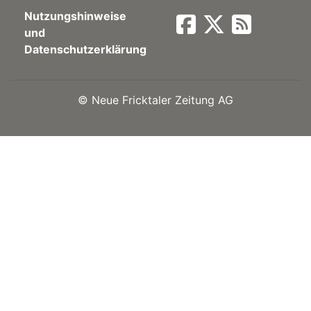
Nutzungshinweise
Newsletter
und
Datenschutzerklärung
rtseite
©
Neue Fricktaler Zeitung AG
kt
eräte
tsbeilage