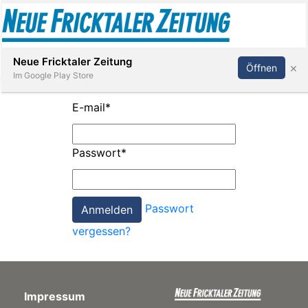
Abonnieren
Anmelden
Neue Fricktaler Zeitung
×
Öffnen
Im Google Play Store
E-mail
*
Immobilien
Passwort
*
anstaltungen
Passwort
Stellen
vergessen?
E-
Paper
Impressum
App