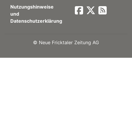
Nutzungshinweise
Newsletter
und
Datenschutzerklärung
rtseite
©
Neue Fricktaler Zeitung AG
kt
eräte
tsbeilage