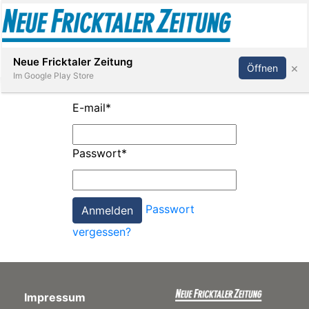
Abonnieren
Anmelden
Neue Fricktaler Zeitung
×
Öffnen
Im Google Play Store
E-mail
*
Immobilien
Passwort
*
anstaltungen
Passwort
Stellen
vergessen?
E-
Paper
Impressum
App