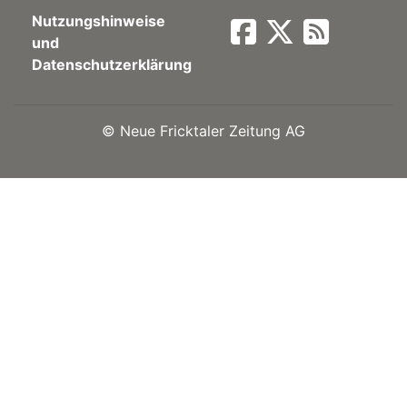
Nutzungshinweise
Newsletter
und
Datenschutzerklärung
rtseite
©
Neue Fricktaler Zeitung AG
kt
eräte
tsbeilage