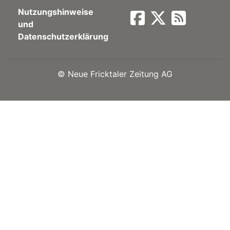
Nutzungshinweise
Newsletter
und
Datenschutzerklärung
rtseite
©
Neue Fricktaler Zeitung AG
kt
eräte
tsbeilage