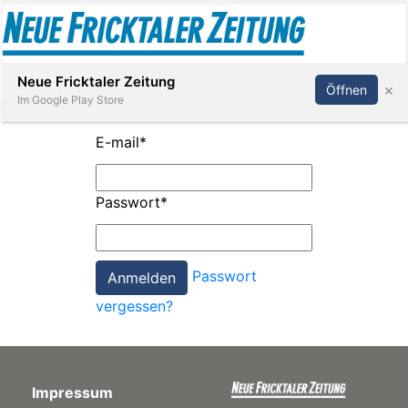
Abonnieren
Anmelden
Neue Fricktaler Zeitung
×
Öffnen
Im Google Play Store
E-mail
*
Immobilien
Passwort
*
anstaltungen
Passwort
Stellen
vergessen?
E-
Paper
Impressum
App