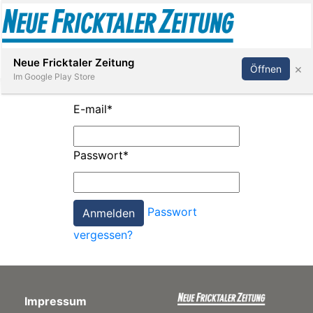
Abonnieren
Anmelden
Neue Fricktaler Zeitung
×
Öffnen
Im Google Play Store
E-mail
*
Immobilien
Passwort
*
anstaltungen
Passwort
Stellen
vergessen?
E-
Paper
Impressum
App