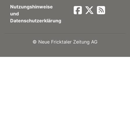
Nutzungshinweise
Newsletter
und
Datenschutzerklärung
rtseite
©
Neue Fricktaler Zeitung AG
kt
eräte
tsbeilage