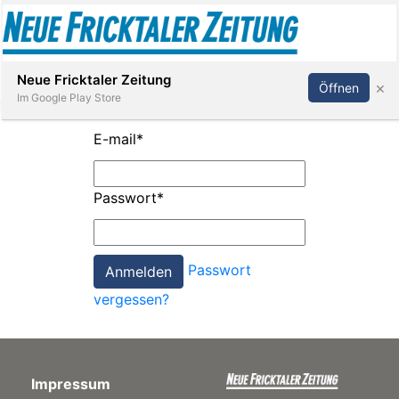
Abonnieren
Anmelden
Neue Fricktaler Zeitung
×
Öffnen
Im Google Play Store
E-mail
*
Immobilien
Passwort
*
anstaltungen
Passwort
Stellen
vergessen?
E-
Paper
Impressum
App