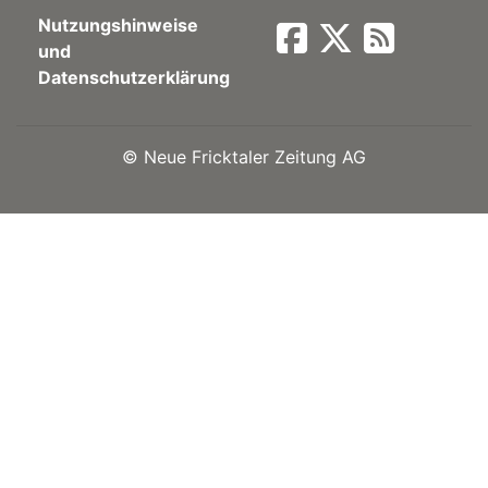
Nutzungshinweise
Newsletter
und
Datenschutzerklärung
rtseite
©
Neue Fricktaler Zeitung AG
kt
eräte
tsbeilage