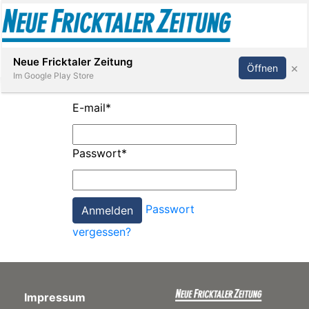
Abonnieren
Anmelden
Neue Fricktaler Zeitung
×
Öffnen
Im Google Play Store
E-mail
*
Immobilien
Passwort
*
anstaltungen
Passwort
Stellen
vergessen?
E-
Paper
Impressum
App