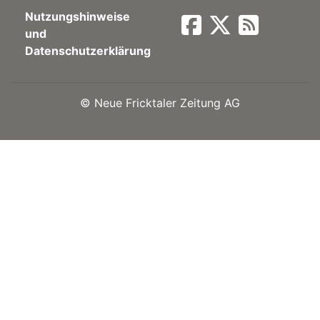
Nutzungshinweise
Newsletter
und
Datenschutzerklärung
rtseite
©
Neue Fricktaler Zeitung AG
kt
eräte
tsbeilage