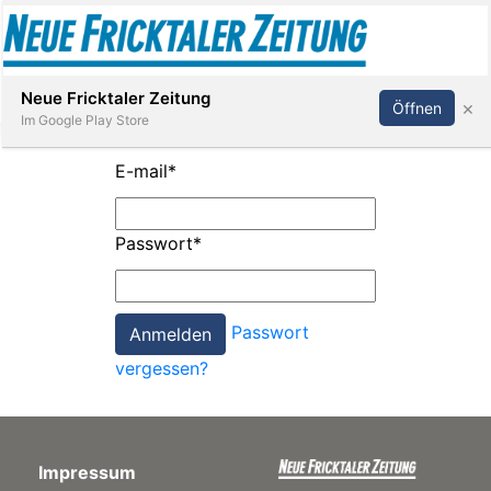
Abonnieren
Anmelden
Neue Fricktaler Zeitung
×
Öffnen
Im Google Play Store
E-mail
*
Immobilien
Passwort
*
anstaltungen
Passwort
Stellen
vergessen?
E-
Paper
Impressum
App