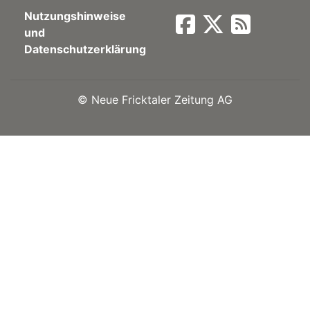
Nutzungshinweise
Newsletter
und
Datenschutzerklärung
rtseite
©
Neue Fricktaler Zeitung AG
kt
eräte
tsbeilage