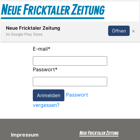
Abonnieren
Anmelden
Neue Fricktaler Zeitung
×
Öffnen
Im Google Play Store
E-mail
*
Immobilien
Passwort
*
anstaltungen
Passwort
Stellen
vergessen?
E-
Paper
Impressum
App