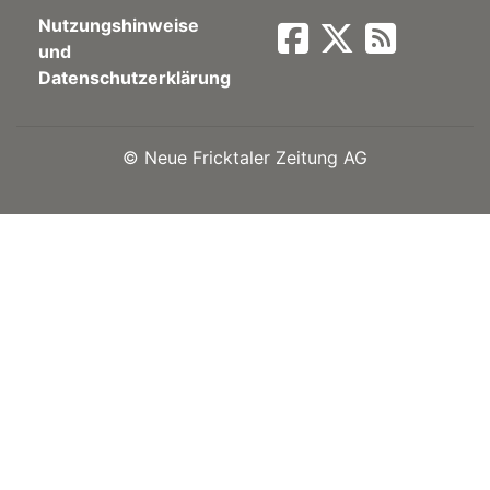
Nutzungshinweise
Newsletter
und
Datenschutzerklärung
rtseite
©
Neue Fricktaler Zeitung AG
kt
eräte
tsbeilage