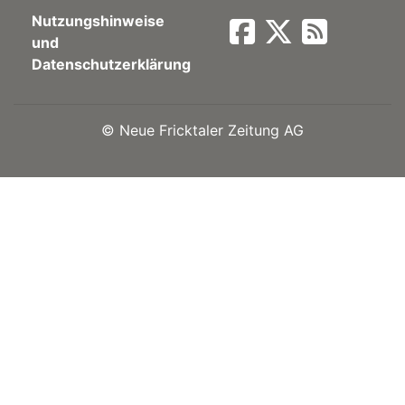
Nutzungshinweise
Newsletter
und
Datenschutzerklärung
rtseite
©
Neue Fricktaler Zeitung AG
kt
eräte
tsbeilage