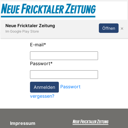
Abonnieren
Anmelden
Neue Fricktaler Zeitung
×
Öffnen
Im Google Play Store
E-mail
*
Immobilien
Passwort
*
anstaltungen
Passwort
Stellen
vergessen?
E-
Paper
Impressum
App