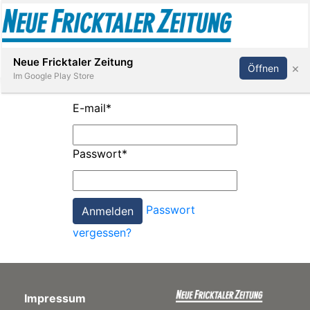
Abonnieren
Anmelden
Neue Fricktaler Zeitung
×
Öffnen
Im Google Play Store
E-mail
*
Immobilien
Passwort
*
anstaltungen
Passwort
Stellen
vergessen?
E-
Paper
Impressum
App