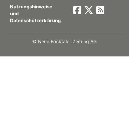
Nutzungshinweise
Newsletter
und
Datenschutzerklärung
rtseite
©
Neue Fricktaler Zeitung AG
kt
eräte
tsbeilage