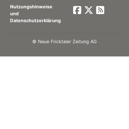
Nutzungshinweise
Newsletter
und
Datenschutzerklärung
rtseite
©
Neue Fricktaler Zeitung AG
kt
eräte
tsbeilage