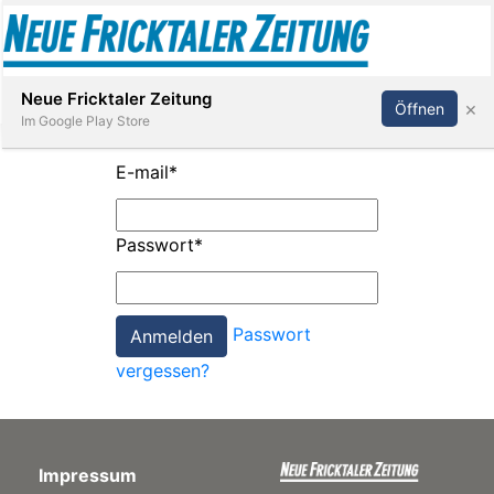
Abonnieren
Anmelden
Neue Fricktaler Zeitung
×
Öffnen
Im Google Play Store
E-mail
*
Immobilien
Passwort
*
anstaltungen
Passwort
Stellen
vergessen?
E-
Paper
Impressum
App