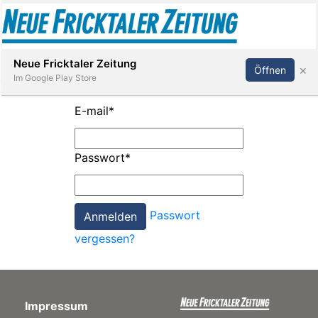
Abonnieren
Anmelden
Neue Fricktaler Zeitung
×
Öffnen
Im Google Play Store
E-mail
*
Immobilien
Passwort
*
anstaltungen
Passwort
Stellen
vergessen?
E-
Paper
Impressum
App