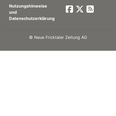
Nutzungshinweise
Newsletter
und
Datenschutzerklärung
rtseite
©
Neue Fricktaler Zeitung AG
kt
eräte
tsbeilage