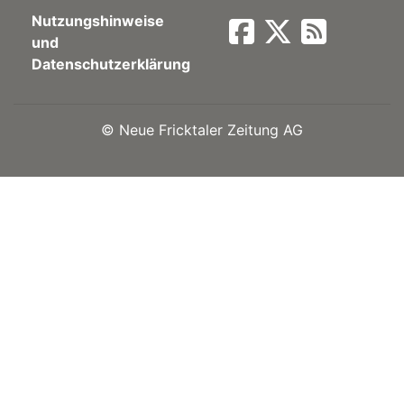
Nutzungshinweise
Newsletter
und
Datenschutzerklärung
rtseite
©
Neue Fricktaler Zeitung AG
kt
eräte
tsbeilage