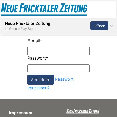
Abonnieren
Anmelden
Neue Fricktaler Zeitung
×
Öffnen
Im Google Play Store
E-mail
*
Immobilien
Passwort
*
anstaltungen
Passwort
Stellen
vergessen?
E-
Paper
Impressum
App