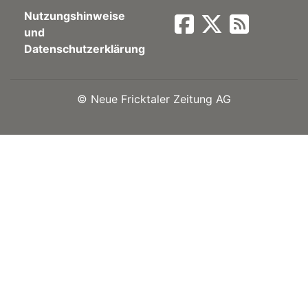
Nutzungshinweise
Newsletter
und
Datenschutzerklärung
rtseite
©
Neue Fricktaler Zeitung AG
kt
eräte
tsbeilage