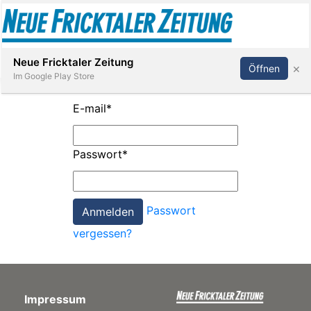
Abonnieren
Anmelden
Neue Fricktaler Zeitung
×
Öffnen
Im Google Play Store
E-mail
*
Immobilien
Passwort
*
anstaltungen
Passwort
Stellen
vergessen?
E-
Paper
Impressum
App