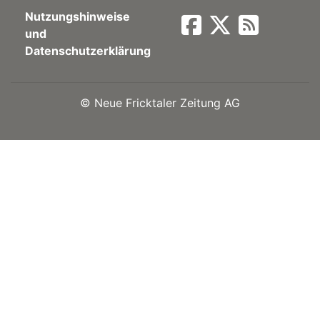
Nutzungshinweise
Newsletter
und
Datenschutzerklärung
rtseite
©
Neue Fricktaler Zeitung AG
kt
eräte
tsbeilage