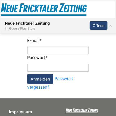
Abonnieren
Anmelden
Neue Fricktaler Zeitung
×
Öffnen
Im Google Play Store
E-mail
*
Immobilien
Passwort
*
anstaltungen
Passwort
Stellen
vergessen?
E-
Paper
Impressum
App