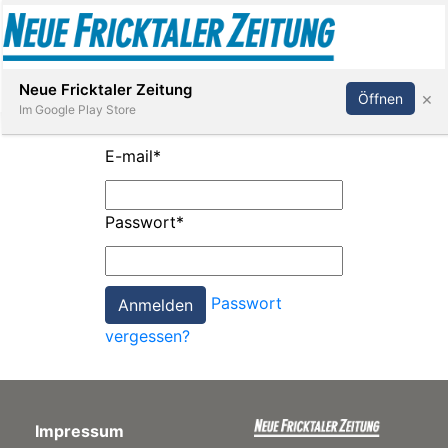
Abonnieren
Anmelden
Neue Fricktaler Zeitung
×
Öffnen
Im Google Play Store
E-mail
*
Immobilien
Passwort
*
anstaltungen
Passwort
Stellen
vergessen?
E-
Paper
Impressum
App