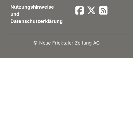
Nutzungshinweise
Newsletter
und
Datenschutzerklärung
rtseite
©
Neue Fricktaler Zeitung AG
kt
eräte
tsbeilage