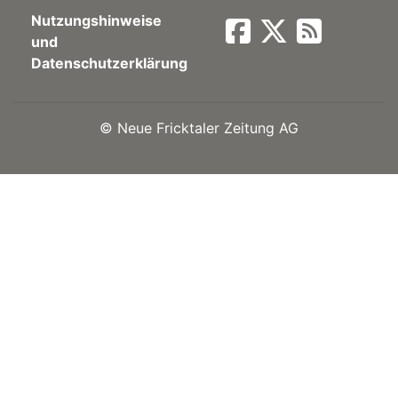
Nutzungshinweise
Newsletter
und
Datenschutzerklärung
rtseite
©
Neue Fricktaler Zeitung AG
kt
eräte
tsbeilage