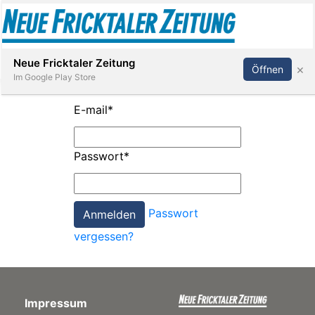
Abonnieren
Anmelden
Neue Fricktaler Zeitung
×
Öffnen
Im Google Play Store
E-mail
*
Immobilien
Passwort
*
anstaltungen
Passwort
Stellen
vergessen?
E-
Paper
Impressum
App