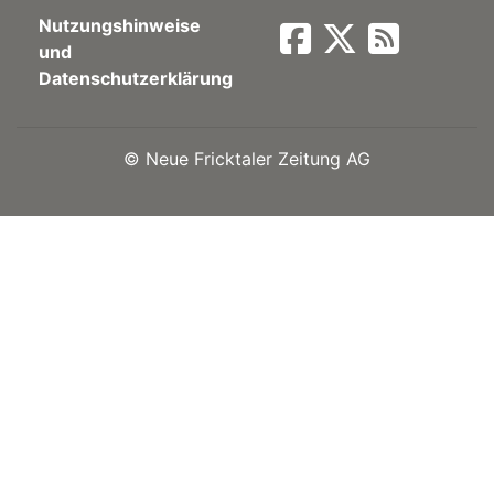
Nutzungshinweise
Newsletter
und
Datenschutzerklärung
rtseite
©
Neue Fricktaler Zeitung AG
kt
eräte
tsbeilage