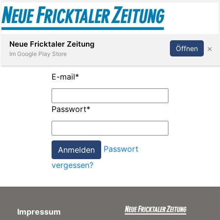
Abonnieren
Anmelden
Neue Fricktaler Zeitung
×
Öffnen
Im Google Play Store
E-mail
*
Immobilien
Passwort
*
anstaltungen
Passwort
Stellen
vergessen?
E-
Paper
Impressum
App