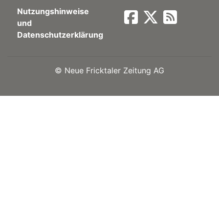
Nutzungshinweise
Newsletter
und
Datenschutzerklärung
rtseite
©
Neue Fricktaler Zeitung AG
kt
eräte
tsbeilage