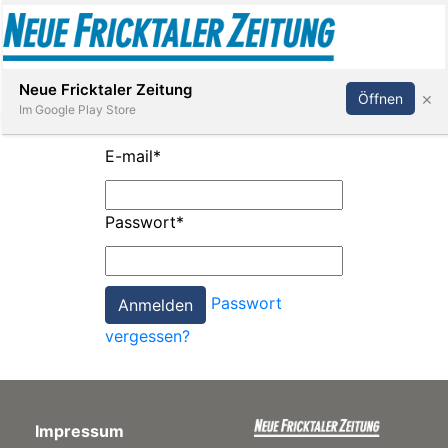
Abonnieren
Anmelden
Neue Fricktaler Zeitung
×
Öffnen
Im Google Play Store
E-mail
*
Immobilien
Passwort
*
anstaltungen
Passwort
Stellen
vergessen?
E-
Paper
Impressum
App