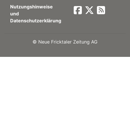
Nutzungshinweise
Newsletter
und
Datenschutzerklärung
rtseite
©
Neue Fricktaler Zeitung AG
kt
eräte
tsbeilage