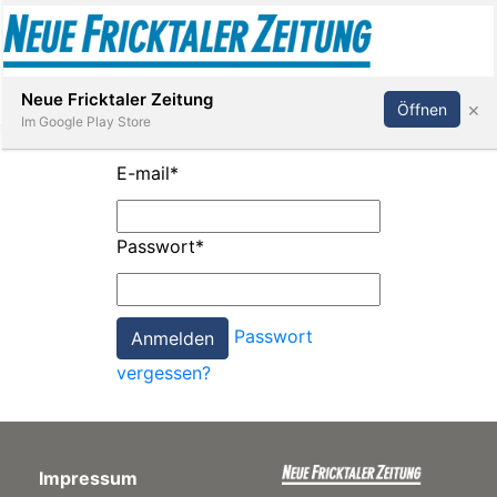
Abonnieren
Anmelden
Neue Fricktaler Zeitung
×
Öffnen
Im Google Play Store
E-mail
*
Immobilien
Passwort
*
anstaltungen
Passwort
Stellen
vergessen?
E-
Paper
Impressum
App