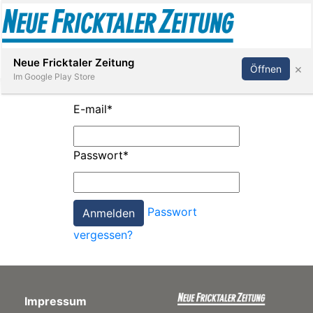
Abonnieren
Anmelden
Neue Fricktaler Zeitung
×
Öffnen
Im Google Play Store
E-mail
*
Immobilien
Passwort
*
anstaltungen
Passwort
Stellen
vergessen?
E-
Paper
Impressum
App