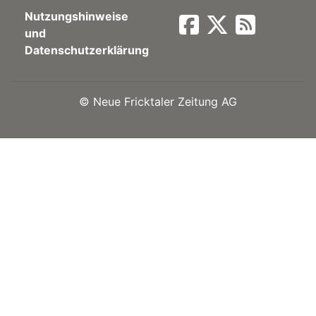
Nutzungshinweise
Newsletter
und
Datenschutzerklärung
rtseite
©
Neue Fricktaler Zeitung AG
kt
eräte
tsbeilage