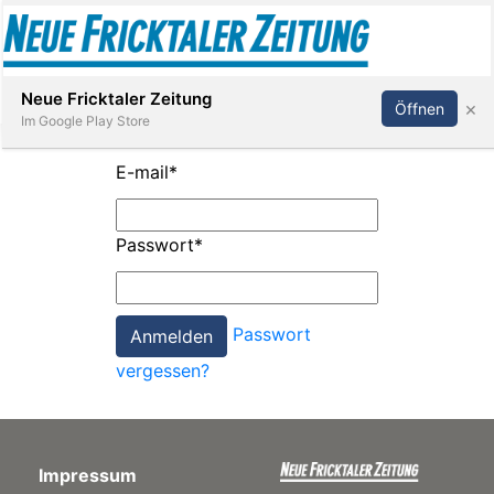
Abonnieren
Anmelden
Neue Fricktaler Zeitung
×
Öffnen
Im Google Play Store
E-mail
*
Immobilien
Passwort
*
anstaltungen
Passwort
Stellen
vergessen?
E-
Paper
Impressum
App