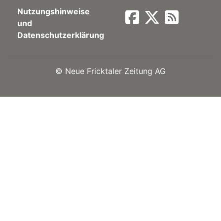
Nutzungshinweise
Newsletter
und
Datenschutzerklärung
rtseite
©
Neue Fricktaler Zeitung AG
kt
eräte
tsbeilage