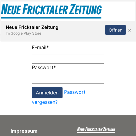
Abonnieren
Anmelden
Neue Fricktaler Zeitung
×
Öffnen
Im Google Play Store
E-mail
*
Immobilien
Passwort
*
anstaltungen
Passwort
Stellen
vergessen?
E-
Paper
Impressum
App