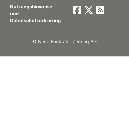
Nutzungshinweise
Newsletter
und
Datenschutzerklärung
rtseite
©
Neue Fricktaler Zeitung AG
kt
eräte
tsbeilage