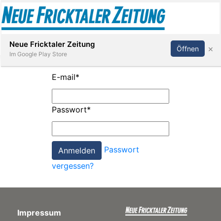
Abonnieren
Anmelden
Neue Fricktaler Zeitung
×
Öffnen
Im Google Play Store
E-mail
*
Immobilien
Passwort
*
anstaltungen
Passwort
Stellen
vergessen?
E-
Paper
Impressum
App