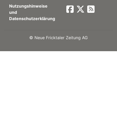
Nutzungshinweise
Newsletter
und
Datenschutzerklärung
rtseite
©
Neue Fricktaler Zeitung AG
kt
eräte
tsbeilage