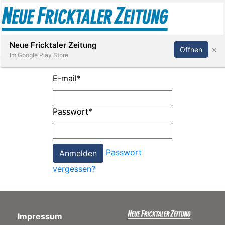
Abonnieren
Anmelden
Neue Fricktaler Zeitung
×
Öffnen
Im Google Play Store
E-mail
*
Immobilien
Passwort
*
anstaltungen
Passwort
Stellen
vergessen?
E-
Paper
Impressum
App