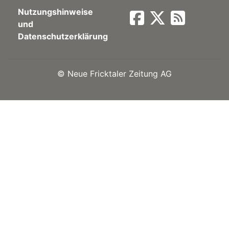
Nutzungshinweise
Newsletter
und
Datenschutzerklärung
rtseite
©
Neue Fricktaler Zeitung AG
kt
eräte
tsbeilage