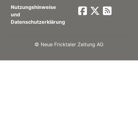
Nutzungshinweise
Newsletter
und
Datenschutzerklärung
rtseite
©
Neue Fricktaler Zeitung AG
kt
eräte
tsbeilage