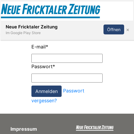
Abonnieren
Anmelden
Neue Fricktaler Zeitung
×
Öffnen
Im Google Play Store
E-mail
*
Immobilien
Passwort
*
anstaltungen
Passwort
Stellen
vergessen?
E-
Paper
Impressum
App