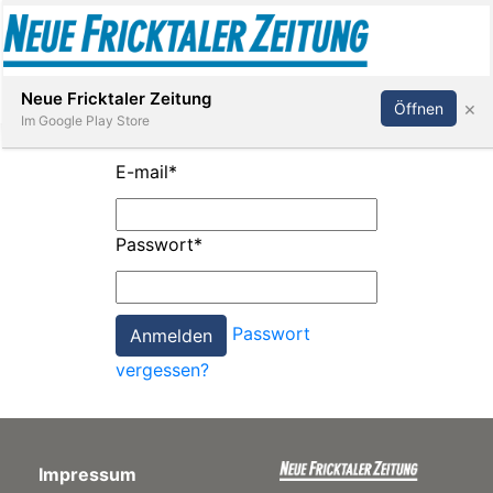
Abonnieren
Anmelden
Neue Fricktaler Zeitung
×
Öffnen
Im Google Play Store
E-mail
*
Immobilien
Passwort
*
anstaltungen
Passwort
Stellen
vergessen?
E-
Paper
Impressum
App