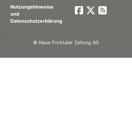
Nutzungshinweise
Newsletter
und
Datenschutzerklärung
rtseite
©
Neue Fricktaler Zeitung AG
kt
eräte
tsbeilage