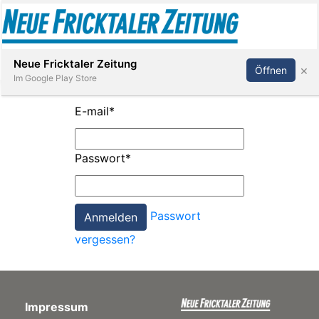
Abonnieren
Anmelden
Neue Fricktaler Zeitung
×
Öffnen
Im Google Play Store
E-mail
*
Immobilien
Passwort
*
anstaltungen
Passwort
Stellen
vergessen?
E-
Paper
Impressum
App