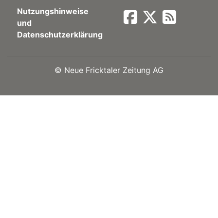
Nutzungshinweise
Newsletter
und
Datenschutzerklärung
rtseite
©
Neue Fricktaler Zeitung AG
kt
eräte
tsbeilage