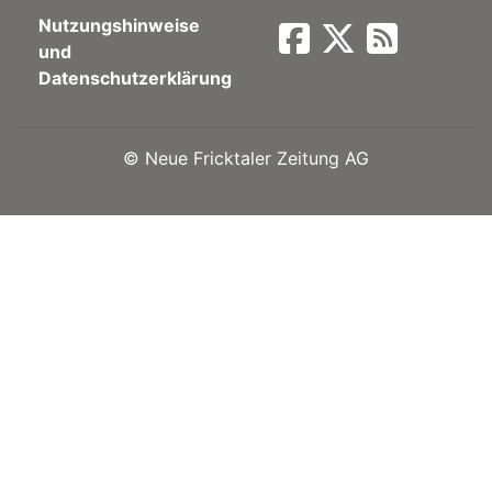
Nutzungshinweise
Newsletter
und
Datenschutzerklärung
rtseite
©
Neue Fricktaler Zeitung AG
kt
eräte
tsbeilage