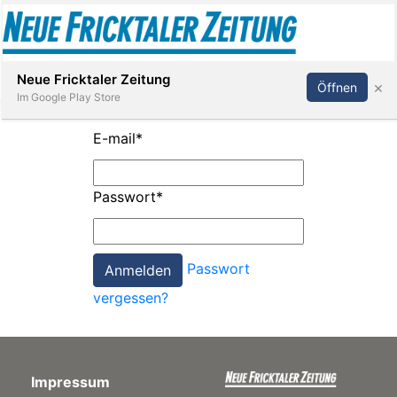
Abonnieren
Anmelden
Neue Fricktaler Zeitung
×
Öffnen
Im Google Play Store
E-mail
*
Immobilien
Passwort
*
anstaltungen
Passwort
Stellen
vergessen?
E-
Paper
Impressum
App