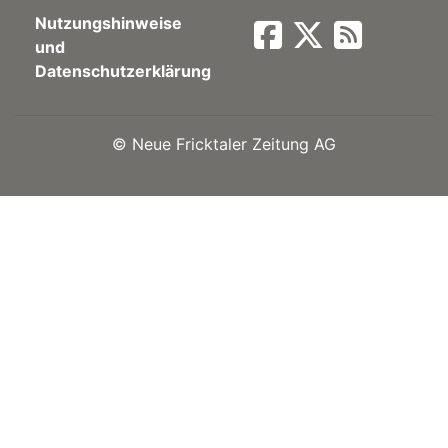
Nutzungshinweise
Newsletter
und
Datenschutzerklärung
rtseite
©
Neue Fricktaler Zeitung AG
kt
eräte
tsbeilage