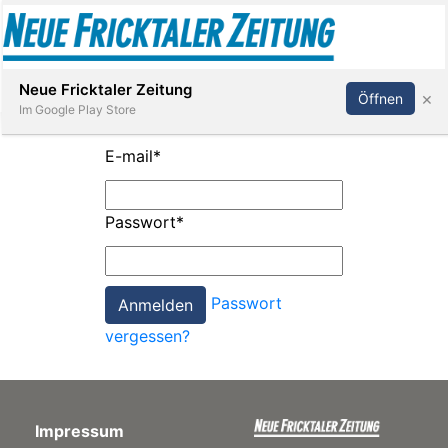
Abonnieren
Anmelden
Neue Fricktaler Zeitung
×
Öffnen
Im Google Play Store
E-mail
*
Immobilien
Passwort
*
anstaltungen
Passwort
Stellen
vergessen?
E-
Paper
Impressum
App