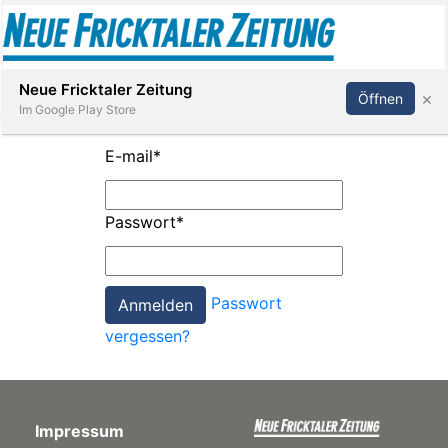
Abonnieren
Anmelden
Neue Fricktaler Zeitung
×
Öffnen
Im Google Play Store
E-mail
*
Immobilien
Passwort
*
anstaltungen
Passwort
Stellen
vergessen?
E-
Paper
Impressum
App