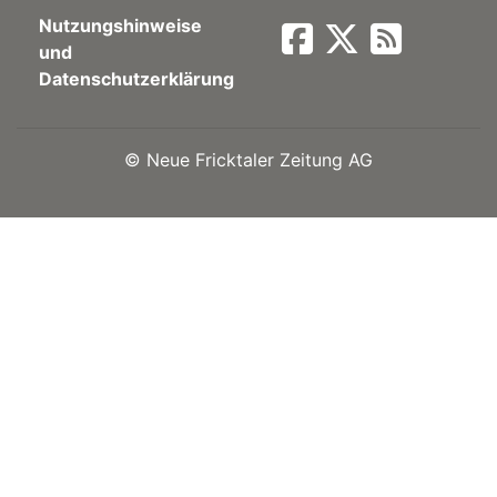
Nutzungshinweise
Newsletter
und
Datenschutzerklärung
rtseite
©
Neue Fricktaler Zeitung AG
kt
eräte
tsbeilage