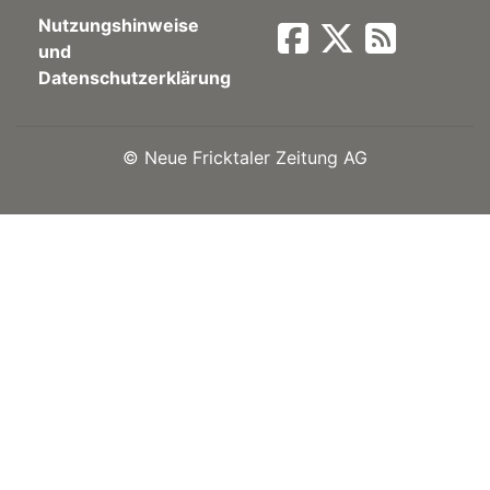
Nutzungshinweise
Newsletter
und
Datenschutzerklärung
rtseite
©
Neue Fricktaler Zeitung AG
kt
eräte
tsbeilage