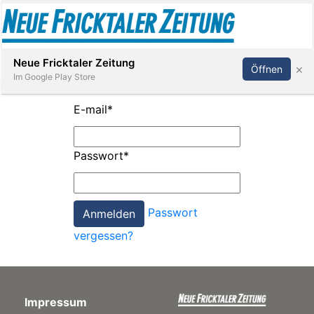
Abonnieren
Anmelden
Neue Fricktaler Zeitung
×
Öffnen
Im Google Play Store
E-mail
*
Immobilien
Passwort
*
anstaltungen
Passwort
Stellen
vergessen?
E-
Paper
Impressum
App