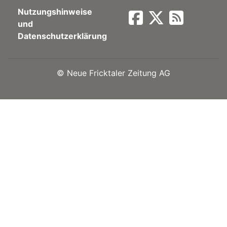
Nutzungshinweise
Newsletter
und
Datenschutzerklärung
rtseite
©
Neue Fricktaler Zeitung AG
kt
eräte
tsbeilage