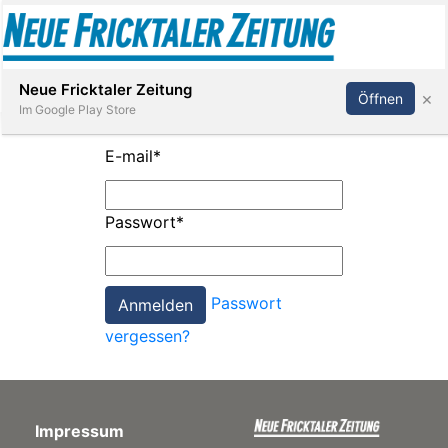
Abonnieren
Anmelden
Neue Fricktaler Zeitung
×
Öffnen
Im Google Play Store
E-mail
*
Immobilien
Passwort
*
anstaltungen
Passwort
Stellen
vergessen?
E-
Paper
Impressum
App