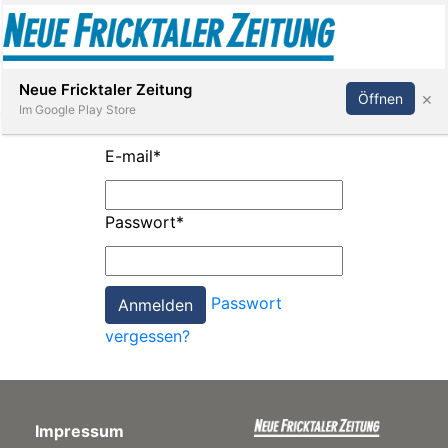
Abonnieren
Anmelden
Neue Fricktaler Zeitung
×
Öffnen
Im Google Play Store
E-mail
*
Immobilien
Passwort
*
anstaltungen
Passwort
Stellen
vergessen?
E-
Paper
Impressum
App