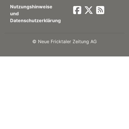
Nutzungshinweise
Newsletter
und
Datenschutzerklärung
rtseite
©
Neue Fricktaler Zeitung AG
kt
eräte
tsbeilage