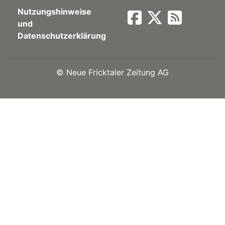
Nutzungshinweise
Newsletter
und
Datenschutzerklärung
rtseite
©
Neue Fricktaler Zeitung AG
kt
eräte
tsbeilage