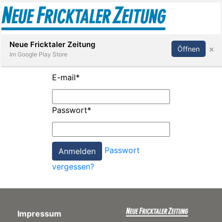
Abonnieren
Anmelden
Neue Fricktaler Zeitung
×
Öffnen
Im Google Play Store
E-mail
*
Immobilien
Passwort
*
anstaltungen
Passwort
Stellen
vergessen?
E-
Paper
Impressum
App