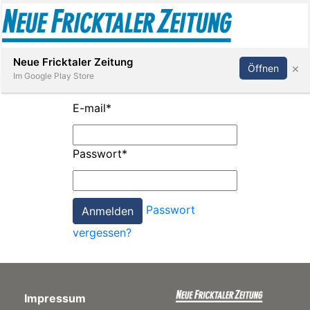
Abonnieren
Anmelden
Neue Fricktaler Zeitung
×
Öffnen
Im Google Play Store
E-mail
*
Immobilien
Passwort
*
anstaltungen
Passwort
Stellen
vergessen?
E-
Paper
Impressum
App