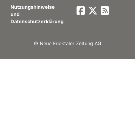
Nutzungshinweise
Newsletter
und
Datenschutzerklärung
rtseite
©
Neue Fricktaler Zeitung AG
kt
eräte
tsbeilage