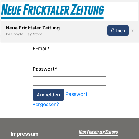
Abonnieren
Anmelden
Neue Fricktaler Zeitung
×
Öffnen
Im Google Play Store
E-mail
*
Immobilien
Passwort
*
anstaltungen
Passwort
Stellen
vergessen?
E-
Paper
Impressum
App