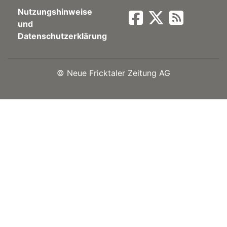
Nutzungshinweise
Newsletter
und
Datenschutzerklärung
rtseite
©
Neue Fricktaler Zeitung AG
kt
eräte
tsbeilage