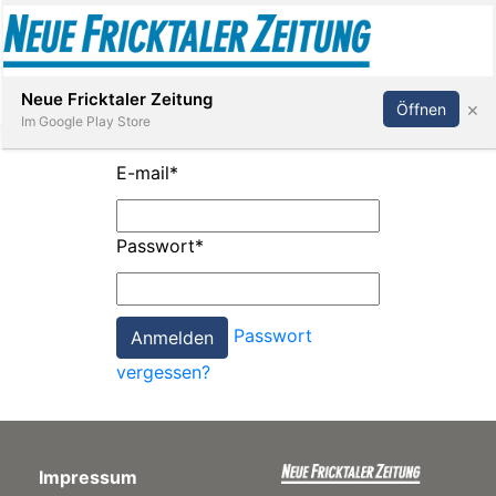
Abonnieren
Anmelden
Neue Fricktaler Zeitung
×
Öffnen
Im Google Play Store
E-mail
*
Immobilien
Passwort
*
anstaltungen
Passwort
Stellen
vergessen?
E-
Paper
Impressum
App