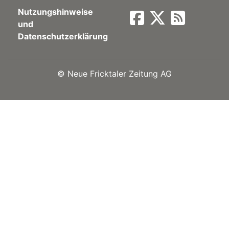
Nutzungshinweise
Newsletter
und
Datenschutzerklärung
rtseite
©
Neue Fricktaler Zeitung AG
kt
eräte
tsbeilage