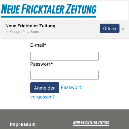
Abonnieren
Anmelden
Neue Fricktaler Zeitung
×
Öffnen
Im Google Play Store
E-mail
*
Immobilien
Passwort
*
anstaltungen
Passwort
Stellen
vergessen?
E-
Paper
Impressum
App