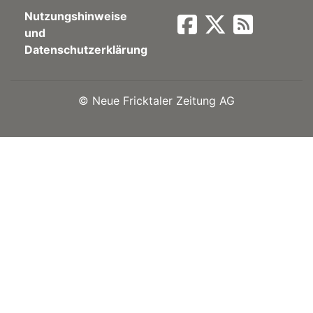
Nutzungshinweise
Newsletter
und
Datenschutzerklärung
rtseite
©
Neue Fricktaler Zeitung AG
kt
eräte
tsbeilage