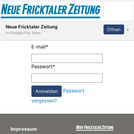
Abonnieren
Anmelden
Neue Fricktaler Zeitung
×
Öffnen
Im Google Play Store
E-mail
*
Immobilien
Passwort
*
anstaltungen
Passwort
Stellen
vergessen?
E-
Paper
Impressum
App